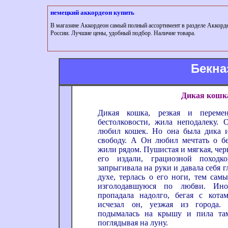
немецкий аккордеон купить
В магазине Аккордеон самый полный ассортимент в разделе Аккорд
России. Лучшие цены, удобный подбор. Наличие товара.
Бекна
Дикая кошк
Дикая кошка, резкая и перемен
бестолковости, жила неподалеку.
любил кошек. Но она была дика 
свободу. А Он любил мечтать о б
жили рядом. Пушистая и мягкая, чер
его издали, грациозной поход
запрыгивала на руки и давала себя г
духе, терлась о его ноги, тем сам
изголодавшуюся по любви. Ино
пропадала надолго, бегая с кот
исчезал он, уезжая из города.
подымалась на крышу и пила там
поглядывая на луну.