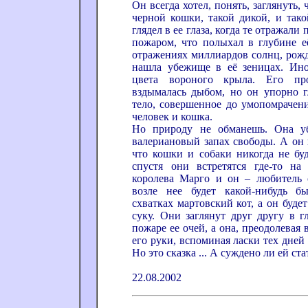
Он всегда хотел, понять, заглянуть, 
черной кошки, такой дикой, и так
глядел в ее глаза, когда те отражали
пожаром, что полыхал в глубине её
отражениях миллиардов солнц, рожд
нашла убежище в её зеницах. Ино
цвета вороного крыла. Его пр
вздымалась дыбом, но он упорно 
тело, совершенное до умопомрачени
человек и кошка.
Но природу не обманешь. Она уб
валериановый запах свободы. А он 
что кошки и собаки никогда не бу
спустя они встретятся где-то на
королева Марго и он – любитель 
возле нее будет какой-нибудь б
схватках мартовский кот, а он буде
суку. Они заглянут друг другу в г
пожаре ее очей, а она, преодолевая 
его руки, вспоминая ласки тех дней
Но это сказка ... А суждено ли ей с
22.08.2002