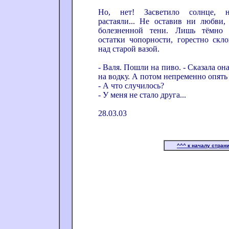
Но, нет! Засветило солнце, н
растаяли... Не оставив ни любви
болезненной тени. Лишь тёмно а
остатки чопорности, горестно скл
над старой вазой.
- Валя. Пошли на пиво. - Сказала он
на водку. А потом непременно опять
- А что случилось?
- У меня не стало друга...
28.03.03
^^^ к началу стран