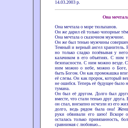
14.03.2003 р.
Она мечтал
Она мечтала о море тюльпанов.
Он же дарил ей только чопорные тё
Она мечтала о сказочном мужчине.
Он же был тенью мужчины совершен
Темный и верный ангел хранитель. Р
но только сладко позёвывая у него
калачиком в его объятиях. С ним 
безопасности. С ним можно везде. 
ним можно о небе, можно о Боге,
быть Богом. Он как промокашка впит
её слезы. Он как пророк, который ве
не ошибся. Теперь её будущее было 
тумана.
Он был её другом. Долго был друг
вместе, что стали тенью друг друга.
он спал, внезапно исчезли из его жи
долго, ведь рядом была она! Женщ
руки обвивали его шею! Вскоре 
осталась только привязанность, бо
сравнимая с любовью...