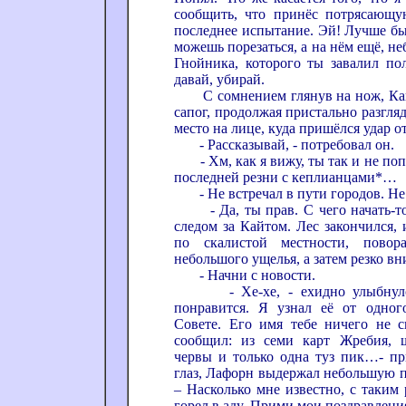
сообщить, что принёс потрясающ
последнее испытание. Эй! Лучше бы
можешь порезаться, а на нём ещё, неб
Гнойника, которого ты завалил пол
давай, убирай.
С сомнением глянув на нож, Кайт
сапог, продолжая пристально разгляд
место на лице, куда пришёлся удар 
- Рассказывай, - потребовал он.
- Хм, как я вижу, ты так и не попо
последней резни с кеплианцами*…
- Не встречал в пути городов. Не
- Да, ты прав. С чего начать-то?
следом за Кайтом. Лес закончился, 
по скалистой местности, пово
небольшого ущелья, а затем резко вни
- Начни с новости.
- Хе-хе, - ехидно улыбнулся
понравится. Я узнал её от одног
Совете. Его имя тебе ничего не с
сообщил: из семи карт Жребия, ш
червы и только одна туз пик…- п
глаз, Лафорн выдержал небольшую па
– Насколько мне известно, с таким
горел в аду. Прими мои поздравления