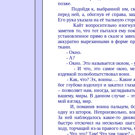
позже.
Подойдя к, выбранной им, скале
перед ней, а, обогнув её справа, з
Его рука указала на её тыльную стор
Кайт вопросительно изогнул бр
заметив то, что тот пытался ему пок
установленное прямо в скале и зав
аккуратно вырезанными в форме пр
ткани.
- Окно.
- А?
- Окно. Это называется окном, - у
- И что, это самое окно, мне 
издевкой полюбопытствовал воин.
- Как, что? Эх, воины…. Какие же
бог глубоко вздохнул и закатил глаза
– позволяет нам, иногда, заглядыват
вашему, миры. В данном случае – э
мой взгляд, мир.
И, поманив воина пальцем, бог 
одну из шторок. Непроизвольно, во
За ней наблюдалось какое-то движе
быстро отскочил на несколько шаго
ходу, торчащий из-за правого плеча, 
- Что это? Там! Что там такое? – в