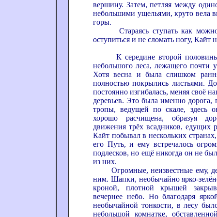
вершину. Затем, петляя между один
небольшими ущельями, круто вела в
горы.
Стараясь ступать как можно о
оступиться и не сломать ногу, Кайт н
К середине второй половины д
небольшого леса, лежащего почти у
Хотя весна и была слишком рання
полностью покрылись листьями. Дор
постоянно изгибалась, меняя своё н
деревьев. Это была именно дорога, 
тропы, ведущей по скале, здесь 
хорошо расчищена, образуя дор
движения трёх всадников, едущих р
Кайт побывал в нескольких странах,
его Путь, и ему встречалось огром
подлесков, но ещё никогда он не бы
из них.
Огромные, неизвестные ему, дер
ним. Шапки, необычайно ярко-зелён
кроной, плотной крышей закрыв
вечернее небо. Но благодаря ярко
необычайной тонкости, в лесу было
небольшой комнатке, обставленно