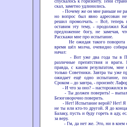
спускалось к горизонту. Тени стра
скал, заметно удлинились.
- Почему же он мне раньше не расс
но вопрос был явно адресован не
решил промолчать. – Всё, теперь 
оставим эту тему, - продолжил Кай
предложение богу, не замечая, чт
Расскажи мне про испытание.
Не ожидая такого поворота со
время шёл молча, очевидно собира
начал:
- Вот уже два года ты в Пути
различные препятствия и враги. 
правда, с каким результатом, мне 
только Советники. Завтра ты уже п
ожидает ещё одно испытание, по
Сроком – до завтра, - произнёс Лафор
- И что за оно? – насторожился в
- Ты должен поверить! – выпали
Безоговорочно поверить.
- Нет! Испытание верой? Нет! Я в
не ты или кто-то другой. Я до конц
Балаку, пусть и буду гореть в аду, е
за веру.
- Гм, да нет же. Это, ни в коем сл