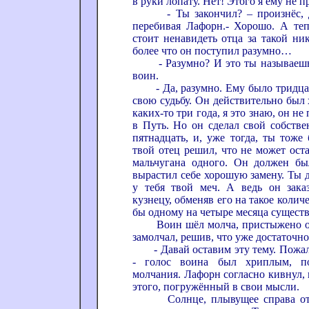
в руки лопату. Нет! Этого я ему не
- Ты закончил? – произнёс, д
перебивая Лафорн.- Хорошо. А те
стоит ненавидеть отца за такой ни
более что он поступил разумно…
- Разумно? И это ты называешь 
воин.
- Да, разумно. Ему было тридцать
свою судьбу. Он действительно был
каких-то три года, я это знаю, он не
в Путь. Но он сделал свой собств
пятнадцать, и, уже тогда, ты тож
твой отец решил, что не может ост
мальчугана одного. Он должен бы
вырастил себе хорошую замену. Ты 
у тебя твой меч. А ведь он зака
кузнецу, обменяв его на такое количе
бы одному на четыре месяца сущест
Воин шёл молча, пристыжено опу
замолчал, решив, что уже достаточно
- Давай оставим эту тему. Пожалу
- голос воина был хриплым, по
молчания. Лафорн согласно кивнул, 
этого, погружённый в свои мысли.
Солнце, плывущее справа от п