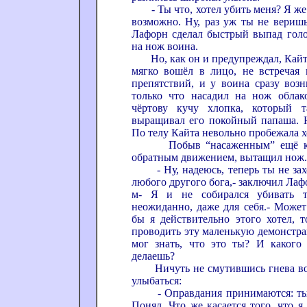
- Ты что, хотел убить меня? Я же т
возможно. Ну, раз уж ты не вериш
Лафорн сделал быстрый выпад голо
на нож воина.
Но, как он и предупреждал, Кайт н
мягко вошёл в лицо, не встречая
препятствий, и у воина сразу воз
только что насадил на нож облак
чёртову кучу хлопка, который т
выращивал его покойный папаша. 
По телу Кайта невольно пробежала х
Побыв “насаженным” ещё какое
обратным движением, вытащил нож.
- Ну, надеюсь, теперь ты не зах
любого другого бога,- заключил Лаф
м- Я и не собирался убивать те
неожиданно, даже для себя.- Может
бы я действительно этого хотел, 
проводить эту маленькую демонстр
мог знать, что это ты? И какого
делаешь?
Ничуть не смутившись гнева вои
улыбаться:
- Оправдания принимаются: ты н
Понял. Что же касается того, что я