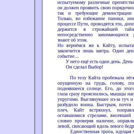
испытуемому различные препятстви
он должен проявить свою порядочнос
так и требующие демонстрации в
Только, во избежание паники, ин
процессе Пути, проводятся эти, доп
держится в строжайшей тай
непосредственно занимающиеся 
знают об этом.
Но вернёмся же к Кайту, испыта
закончится лишь завтра. Один ден
событие…
У него ещё есть один день. День
Он сделал Выбор!
По телу Кайта пробежала лёгкая
опущенную на грудь, голову, по
поднявшееся солнце. Его, до этог
глаза сразу прояснились, мышцы на
упругими. Выглянувшее из-за туч и 
разбудило воина. Быстрым, почти
плеч, Кайт встряхнул, поправ
оставшимися стрелами, висевший 
словно проверяя наличие, оправл
левой, свисающий вдоль левого бедр
Единственная тропа, идущая чере