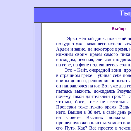
Ты
Выбор
Ярко-жёлтый диск, пока ещё не 
полудню уже начавшего испепелять,
Ардаи и завис, на некоторое время, 
нижним своим краем самого пика
восходом, неясная, еле заметно дви
на горе, на фоне поднявшегося солн
Это – Кайт, очередной воин, про
в страшном грехе – убивая себе под
воины до него, решившие попытать с
он направлялся на юг. Вот уже два г
пытаясь выжить, дожидаясь Результ
почему такой длительный срок?”- с
что мы, боги, тоже не всесильны
Проверки тоже нужно время. Ведь э
него, Вышел в 38 лет, в свой день 
на Совете Высших должны пр
прошедшую жизнь испытуемого воин
его Путь. Как? Всё просто: в тече