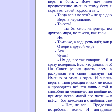
веры в бога…. Всем нам извес
предпочтение именно этому богу, и
скрывает своей гордости за…
- Тогда веры во что? – не дал дог
- Веры в нереальное.
- То есть?
- Ты бы смог, например, пове
другого мира, не такого, как твой.
- Нет.
- То-то же, а ведь речь идёт, как ра
- О вере в другой мир?
- Ага.
- Чушь!
- Ну да, все так говорят…. Я и 
сразу поверишь. Все, кто узнавали об
Но Совет решил давать всем в
раскрывая им свою главную тай
Именно за этим я здесь. И знаеш
верить. Твоя реакция никак не повл
а проводится всё это лишь с той ц
способно ли человечество вообще по
примере всего малой его части – в
всё… - бог замолчал и с любопытств
- Нет, не всё…. Продолжай. Р
потребовал воин. И догадавши