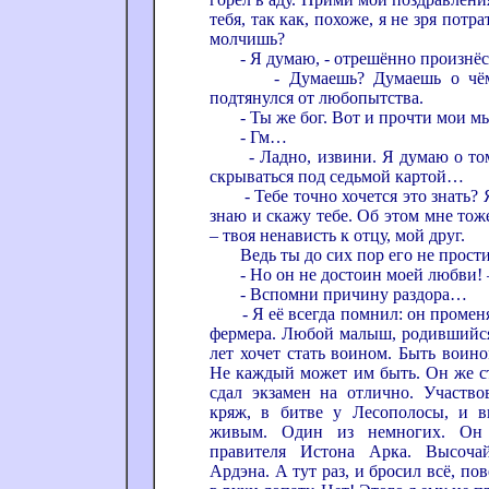
тебя, так как, похоже, я не зря потра
молчишь?
- Я думаю, - отрешённо произнёс
- Думаешь? Думаешь о чём? 
подтянулся от любопытства.
- Ты же бог. Вот и прочти мои мы
- Гм…
- Ладно, извини. Я думаю о том,
скрываться под седьмой картой…
- Тебе точно хочется это знать? Я
знаю и скажу тебе. Об этом мне тож
– твоя ненависть к отцу, мой друг.
Ведь ты до сих пор его не прости
- Но он не достоин моей любви! –
- Вспомни причину раздора…
- Я её всегда помнил: он променя
фермера. Любой малыш, родившийся 
лет хочет стать воином. Быть воин
Не каждый может им быть. Он же ст
сдал экзамен на отлично. Участв
кряж, в битве у Лесополосы, и вы
живым. Один из немногих. Он 
правителя Истона Арка. Высочай
Ардэна. А тут раз, и бросил всё, пов