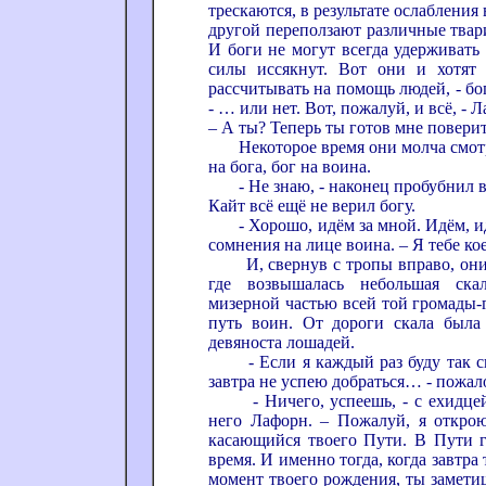
трескаются, в результате ослабления 
другой переползают различные твар
И боги не могут всегда удерживать 
силы иссякнут. Вот они и хотят 
рассчитывать на помощь людей, - бо
- … или нет. Вот, пожалуй, и всё, - 
– А ты? Теперь ты готов мне повери
Некоторое время они молча смотре
на бога, бог на воина.
- Не знаю, - наконец пробубнил в
Кайт всё ещё не верил богу.
- Хорошо, идём за мной. Идём, идём
сомнения на лице воина. – Я тебе ко
И, свернув с тропы вправо, они 
где возвышалась небольшая скал
мизерной частью всей той громады-
путь воин. От дороги скала была 
девяноста лошадей.
- Если я каждый раз буду так сво
завтра не успею добраться… - пожал
- Ничего, успеешь, - с ехидцей 
него Лафорн. – Пожалуй, я открою
касающийся твоего Пути. В Пути гл
время. И именно тогда, когда завтра 
момент твоего рождения, ты замети