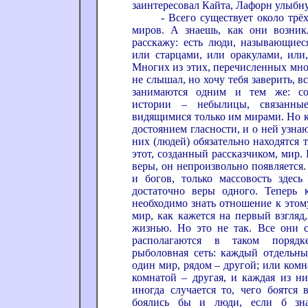
заинтересовал Кайта, Лафорн улыбн
- Всего существует около трёх 
миров. А знаешь, как они возник
расскажу: есть люди, называющиеся
или старцами, или оракулами, или,
Многих из этих, перечисленных мно
не слышал, но хочу тебя заверить, в
занимаются одним и тем же: со
истории – небылицы, связанные
видящимися только им мирами. Но к
достоянием гласности, и о ней узна
них (людей) обязательно находятся т
этот, созданный рассказчиком, мир. 
веры, он непроизвольно появляется. 
и богов, только массовость здесь 
достаточно веры одного. Теперь 
необходимо знать отношение к этом
мир, как кажется на первый взгляд
жизнью. Но это не так. Все они 
располагаются в таком порядк
рыболовная сеть: каждый отдельны
один мир, рядом – другой; или комн
комнатой – другая, и каждая из н
иногда случается то, чего боятся в
боялись бы и люди, если б знал