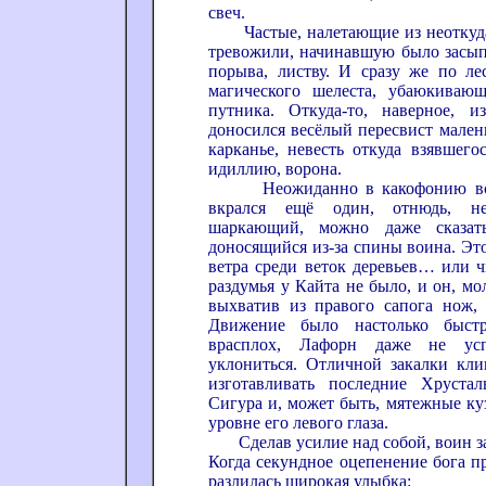
свеч.
Частые, налетающие из неоткуда,
тревожили, начинавшую было засып
порыва, листву. И сразу же по ле
магического шелеста, убаюкивающ
путника. Откуда-то, наверное, 
доносился весёлый пересвист мален
карканье, невесть откуда взявшег
идиллию, ворона.
Неожиданно в какофонию всех 
вкрался ещё один, отнюдь, н
шаркающий, можно даже сказат
доносящийся из-за спины воина. Это
ветра среди веток деревьев… или ч
раздумья у Кайта не было, и он, м
выхватив из правого сапога нож, 
Движение было настолько быстр
врасплох, Лафорн даже не ус
уклониться. Отличной закалки кли
изготавливать последние Хруста
Сигура и, может быть, мятежные ку
уровне его левого глаза.
Сделав усилие над собой, воин зас
Когда секундное оцепенение бога п
разлилась широкая улыбка: