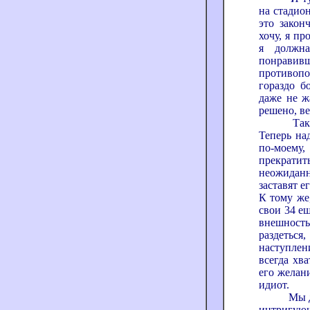
на стадион
это закон
хочу, я п
я должна
понравивш
противоп
гораздо б
даже не ж
решено, в
Так, ну,
Теперь над
по-моему
прекратит
неожиданн
заставят е
К тому же,
свои 34 ещ
внешность
раздетьс
наступлен
всегда хва
его желан
идиот.
Мы долго 
интригующ