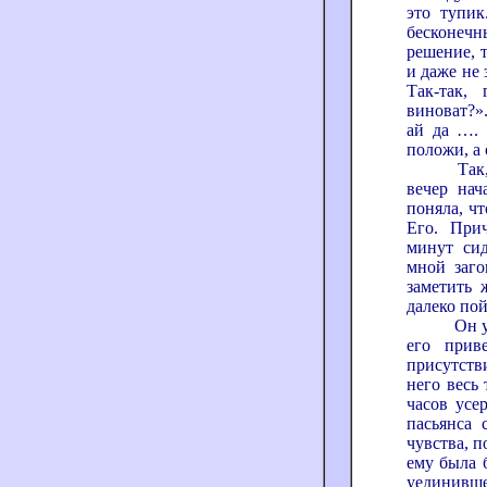
это тупик
бесконеч
решение, т
и даже не 
Так-так,
виноват?»
ай да …. 
положи, а 
Так, наед
вечер нач
поняла, чт
Его. При
минут сид
мной заго
заметить 
далеко пой
Он уже х
его прив
присутств
него весь 
часов усе
пасьянса 
чувства, п
ему была 
уединивше