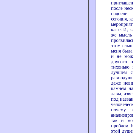
приглашен
после нес
надоели 
сегодня, к
мероприят
кафе. И, к
же мысль 
проявилас
этом слыш
меня была 
и не мож
другого т
тихонько 
лучшем с
равнодушн
даже невд
камнем на
лавы, изве
под назва
человеческ
почему 
анализиров
так и мо
проблем. И
этой душе