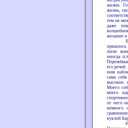
жизни. Го
жизнь, св
соответств
тем не ме
даже пок
волшебник
желание 
Вскоре 
пришлось 
пили кон
иногда (сл
Пережёвыв
его речей.
ним наблю
сама себя
высокие, 
Моего соб
моего ид
спортивно
от него и
немного 
сравнению
куклой Ба
Ночь, пр