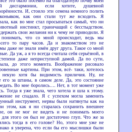
 всё это было посеяно на благодатную почву моей
ней дисгармонии, если хотите, душевной
ворённости. И, стоило эти семена немного полить
коньяком, как они стали тут же всходить. Я
вала, как во мне стал просыпаться самый, что ни
ивотный инстинкт, граничащий с бесстыдством.
держать свои желания ни к чему не приводили. Я
а понимать, что со мной происходит, ведь мы
сего то пару часов. Да и знакомством это не
 мы даже не знали имён друг друга. Такое со мной
ые. Да уж, а я то всегда считала себя серьёзной, в
степени даже неприступной дамой. Да по сути,
ыла, до этого момента. Воображение рисовало
ровенные картины. При этом, всё- таки, хотелось
ь некую хотя бы видимость приличия. Ну, не
е его за штаны, в самом деле. Да, это состояние
редать. Во мне боролись…. Нет, в тот момент уже
ь. Тогда я уже знала, чего хотела и шла к этому.
жение не спадало. Я с успехом могла заменить
унный инструмент, нервы были натянуты как на
ри этом, как я ни старалась сохранить внешнее
ие, он не мог не видеть и не понимать моего
, для этого он был не достаточно глуп. Что же за
лись тогда в его голове? Но, этого мне уже не
днако я уверена, что если бы его мыслишки были