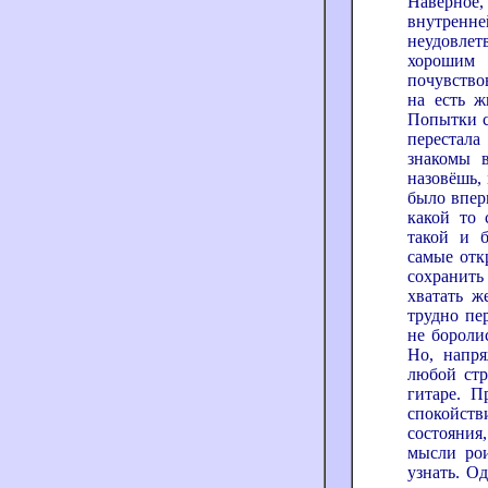
Наверное,
внутрен
неудовлет
хорошим 
почувство
на есть ж
Попытки с
перестал
знакомы в
назовёшь,
было вперв
какой то 
такой и б
самые отк
сохранит
хватать ж
трудно пе
не боролис
Но, напря
любой стр
гитаре. П
спокойств
состояния
мысли рои
узнать. О