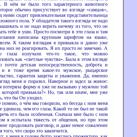
д. В нём не было того характерного животного
которое обычно присутствует во взгляде «самцов»,
ед ними сидит привлекательная представительница
ожного пола. У обладателя такого взгляда не надо
рашивать и не надо верить ничему из того, что он
ать тебе в уши. Просто посмотри в эти глаза и там
желания написаны крупным шрифтом на языке,
всем. К таким взглядам я привыкла и давно уже
на них не реагировать. Я их просто не замечаю. А
 глаза излучали что-то такое, что можно
зовать как «светлые чувства». Была в этом взгляде
о почти детская непосредственность, доброта и
 и в тоже время какое-то мужское, рыцарское
льство, гарантия защиты и уважения. Да, именно
згляд меня и поразил. Наверное и задел за живое:
я потеряла форму и уже не вызываю у мужчин той
к которой привыкла?» Но, так или иначе, мне уже
ь, что бы Он уходил.
ню, о чём мы говорили, но беседа с ним меня
 удивила, чем его глаза. Какой то он был не такой
 речь его была особенная. Сначала мне было с ним
том я испытала тяжесть от общения, но при этом
ние продолжать разговор, и даже некое сожаление
я того, что скоро это закончится.
меня в голове будто зажглись прожектора, как