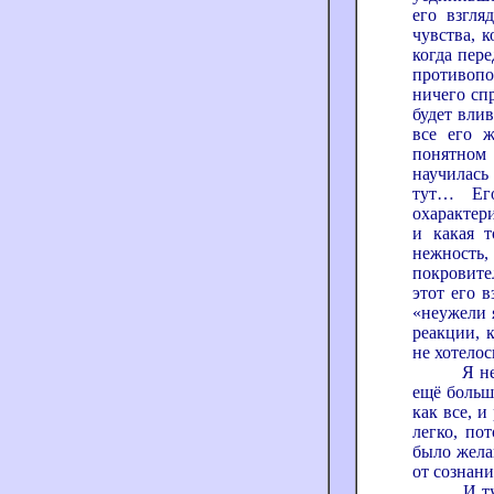
его взгля
чувства, 
когда пер
противопол
ничего сп
будет влив
все его 
понятном 
научилась 
тут… Его
охарактери
и какая т
нежность,
покровите
этот его в
«неужели 
реакции, 
не хотелос
Я не пом
ещё больше
как все, и
легко, по
было жела
от сознани
И тут, у 