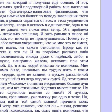
ие на который я получила ещё осенью. И вот,
кольких дней плодотворной работы мне настолько
эти бухгалтерско-налоговые физиономии, что
огда намечался банкет по поводу завершения этого
ия, я решила скрыться от всех в этом уединенном
ак всегда, когда я остаюсь в одиночестве, одна и та
не давала мне покоя весь вечер. Эта проблема
ь несколько лет назад. И хоть раньше я много об
ала, но, никогда не прислушивалась. Почему-то у
абсолютная уверенность, что ко мне это не имеет,
ет иметь, ни какого отношения. Вроде как из
еста я, что ли. И на подобные рассказы либо
посмеивалась, иногда даже с издёвкой, либо, в
лучае, наигранно жалела, оставаясь при этом
ой. Да, я этих людей никогда не понимала. Мне
омёк было, насколько им трудно жить с таким
 сердце, даже не камнем, а куском раскалённой
ргнувшейся из недр людских судеб. Да, этот вулкан
нием «Человек» поглотил несравненно больше душ
их, чем все стихийные бедствия вместе взятые. Ну
это случилось именно со мной? Я думала,
ала, сравнивала, уже тысячу раз одно и тоже. Но,
гла найти той самой главной причины моих
 когда уже казалось, что вот он – выход, решение
вной головоломки, так сразу опять понимала, что