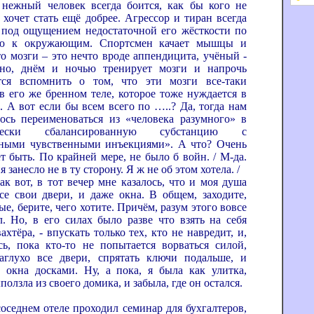
нежный человек всегда боится, как бы кого не
 хочет стать ещё добрее. Агрессор и тиран всегда
 под ощущением недостаточной его жёсткости по
ю к окружающим. Спортсмен качает мышцы и
то мозги – это нечто вроде аппендицита, учёный -
вно, днём и ночью тренирует мозги и напрочь
тся вспомнить о том, что эти мозги все-таки
 в его же бренном теле, которое тоже нуждается в
. А вот если бы всем всего по …..? Да, тогда нам
сь переименоваться из «человека разумного» в
ически сбалансированную субстанцию с
ными чувственными инъекциями». А что? Очень
т быть. По крайней мере, не было б войн. / М-да.
я занесло не в ту сторону. Я ж не об этом хотела. /
 в тот вечер мне казалось, что и моя душа
се свои двери, и даже окна. В общем, заходите,
е, берите, чего хотите. Причём, разум этого вовсе
л. Но, в его силах было разве что взять на себя
хтёра, - впускать только тех, кто не навредит, и,
ь, пока кто-то не попытается ворваться силой,
аглухо все двери, спрятать ключи подальше, и
ь окна досками. Ну, а пока, я была как улитка,
ползла из своего домика, и забыла, где он остался.
ем отеле проходил семинар для бухгалтеров,