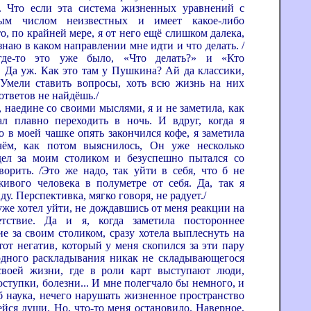
. Что если эта система жизненных уравнений с
ным числом неизвестных и имеет какое-либо
о, по крайней мере, я от него ещё слишком далека,
знаю в каком направлении мне идти и что делать. /
 где-то это уже было, «Что делать?» и «Кто
. Да уж. Как это там у Пушкина? Ай да классики,
Умели ставить вопросы, хоть всю жизнь на них
ответов не найдёшь./
ине со своими мыслями, я и не заметила, как
ал плавно переходить в ночь. И вдруг, когда я
о в моей чашке опять закончился кофе, я заметила
чём, как потом выяснилось, Он уже несколько
ел за моим столиком и безуспешно пытался со
ворить. /Это же надо, так уйти в себя, что б не
живого человека в полуметре от себя. Да, так я
ду. Перспективка, мягко говоря, не радует./
отел уйти, не дождавшись от меня реакции на
етствие. Да и я, когда заметила постороннее
ие за своим столиком, сразу хотела выплеснуть на
тот негатив, который у меня скопился за эти пару
рдного раскладывания никак не складывающегося
своей жизни, где в роли карт выступают люди,
оступки, болезни... И мне полегчало бы немного, и
б наука, нечего нарушать жизненное пространство
йся души. Но, что-то меня остановило. Наверное,