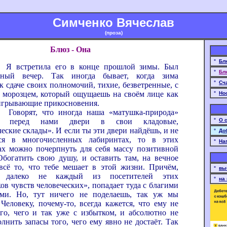
Симченко Вячеслав
(проза)
Блюз - Она
°
Бл
тила его в конце прошлой зимы. Был
°
Бл
льный вечер. Так иногда бывает, когда зима
°
Сч
к сдаче своих полномочий, тихие, безветренные, с
морозцем, который ощущаешь на своём лице как
°
Но
аигрывающие прикосновения.
, что иногда наша «матушка-природа»
ет перед нами двери в свои кладовые,
°
О 
еские склады». И если ты эти двери найдёшь, и не
°
До
ься в многочисленных лабиринтах, то в этих
°
На
х можно почерпнуть для себя массу позитивной
Обогатить свою душу, и оставить там, на вечное
всё то, что тебе мешает в этой жизни. Причём,
°
вы
е, далеко не каждый из посетителей этих
°
на
ов чувств человеческих», попадает туда с благими
ями. Но, тут ничего не поделаешь, так уж мы
 Человеку, почему-то, всегда кажется, что ему не
ого, чего и так уже с избытком, и абсолютно не
лнить запасы того, чего ему явно не достаёт. Так