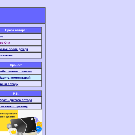
Проза автора:
юз
юз-Она
астье после дождя
стальгия
Прочее:
себе своими словами
бавить комментарий
пиши автору
P.S.
брать другого автора
 главную страницу