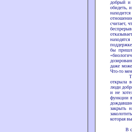
добрый и 
обидеть, и
находится
отношени
считает, ч
беспреры
отказывае
находятся
поддержке
бы пришло
«биолог
дозирован
даже може
Что-то мен
Так вот,
открыла в
люди добры
и не хоте
функции ва
дождавшис
закрыть н
заколотит
которая вы
В соседн