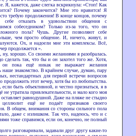
е. Я, кажется, даже слегка вскрикнула: «Стоп! Как
чится? Почему закончится? Мне это нравится! Я
росто требую продолжения! В конце концов, почему
 себе отказать в удовольствии общения с
имся собеседником? Только из-за того, что он
оложного пола? Чушь. Другие позволяют себе
ольше, чем просто общение. И, ничего, живут, и
алуются. Ох, и надоели мне эти комплексы. Всё,
ечер продолжается ».
 хорошо. Со своими желаниями я разобралась.
о сделать так, что бы и он захотел того же. Хотя,
, он пока ещё никак не выражает желания
ь наше знакомство. В крайнем случае, думаю, пару
ых, нестандартных для первой встречи вопросов
го продолжить этот вечер, хотя бы из любопытства.
 если быть объективной, и честно признаться, я в
ё не утратила привлекательности, и мало кого моя
 оставляет равнодушной. Даже на пляже не стыдно
я, целлюлит ещё не подаёт признаков своего
ия. В общем, внимания со стороны сильного пола
тало, даже с излишком. Так что, надеюсь, что и с
иями тоже справимся, если он, конечно, не полный
разговаривали, задавали друг другу какие-то
ие вопросы, пытались даже рассуждать о смысле