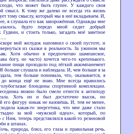
споди, что может быть глупее. У каждого своя
ой смысл. К тому же далеко не всегда эта жизнь
ует тому смыслу, который мы в неё вкладываем. И,
нее, я слушала его как заворожённая. Однажды мне
азалось, будто передо мной сидит добрый
 Гудвин, и стоить только, загадать моё заветное
и ….
мой желудок напомнил о своей пустоте, и
вернуться из сказки в реальность. За ужином мы
ьяк. Хотя обычно я предпочитаю шампанское,
ава богу, не часто) хочется чего-то крепенького.
ание пищи проходило под лёгкий аккомпанемент
 Я больше слушала и наблюдала. И, чем больше я за
дала, тем больше понимала, что, оказывается, я
 до конца ещё не знаю. Мне всегда нравились
голубоглазые блондины спортивной комплекции.
еседника можно было смело отнести к антиподу
еала. Хоть он и был достаточно высок, но
й его фигуру никак не назовёшь. И, тем не менее,
сходила какая-то энергетика, что мне даже стало
стыдно за мой «мужской идеал», который, по
 с Ним, теперь представлялся какой-то резиновой
рби в штанах.
ирода, блюз, его глаза и правильная речь.