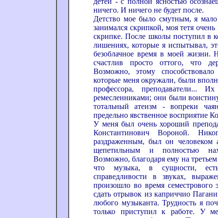
детей - с полной ясностью осознае
ничего. И ничего не будет после.
Детство мое было смутным, я мало
занимался скрипкой, моя тетя очень 
скрипке. После школы поступил в к
лишениях, которые я испытывал, эт
безоблачное время в моей жизни. 
счастлив просто оттого, что де
Возможно, этому способствовало
которые меня окружали, были вполн
профессора, преподаватели... И
ремесленниками; они были воистину
тотальный атеизм - вопреки чая
предельно явственное восприятие К
У меня был очень хороший препода
Константинович Вороной. Ник
раздраженным, был он человеком 
щепетильным и полностью нах
Возможно, благодаря ему на третьем 
что музыка, в сущности, ест
справедливости в звуках, выраже
произошло во время семестрового 
сдать отрывок из каприччио Пагани
любого музыканта. Трудность я поч
только приступил к работе. У м