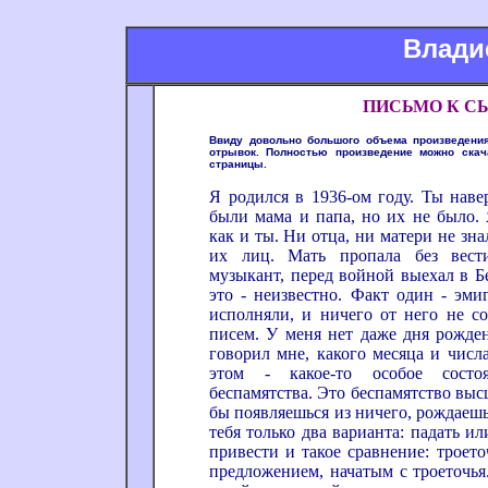
Влади
ПИСЬМО К С
Ввиду довольно большого объема произведения
отрывок. Полностью произведение можно скач
страницы.
Я родился в 1936-ом году. Ты наве
были мама и папа, но их не было. 
как и ты. Ни отца, ни матери не зн
их лиц. Мать пропала без вести
музыкант, перед войной выехал в Б
это - неизвестно. Факт один - эми
исполняли, и ничего от него не со
писем. У меня нет даже дня рожден
говорил мне, какого месяца и числа
этом - какое-то особое состо
беспамятства. Это беспамятство выс
бы появляешься из ничего, рождаешь
тебя только два варианта: падать и
привести и такое сравнение: троето
предложением, начатым с троеточья