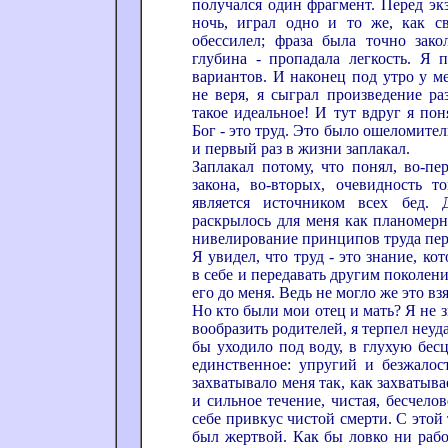
получался один фрагмент. Перед эк
ночь, играл одно и то же, как с
обессилел; фраза была точно зако
глубина - пропадала легкость. Я 
вариантов. И наконец под утро у м
не веря, я сыграл произведение ра
такое идеальное! И тут вдруг я поня
Бог - это труд. Это было ошеломител
и первый раз в жизни заплакал.
Заплакал потому, что понял, во-пе
закона, во-вторых, очевидность т
является источником всех бед. 
раскрылось для меня как планомер
нивелирование принципов труда пер
Я увидел, что труд - это знание, к
в себе и передавать другим поколен
его до меня. Ведь не могло же это вз
Но кто были мои отец и мать? Я не з
вообразить родителей, я терпел неуд
бы уходило под воду, в глухую бесц
единственное: упругий и безжало
захватывало меня так, как захватыв
и сильное течение, чистая, бесчело
себе привкус чистой смерти. С этой
был жертвой. Как бы ловко ни рабо