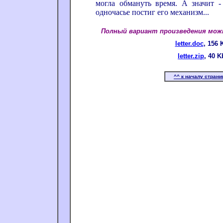
могла обмануть время. А значит -
одночасье постиг его механизм...
Полный вариант произведения можн
letter.doc
, 156 
letter.zip
, 40 K
^^ к началу стран