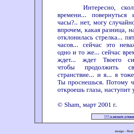
Интересно, скольк
времени... повернуться
часы?.. нет, могу случайно
впрочем, какая разница, н
отклонилась стрелка... пя
часов... сейчас это нева
одно и то же... сейчас вр
ждет... ждет Твоего сиг
чтобы продолжить св
странствие... и я... я тож
Ты проснешься. Потому ч
откроешь глаза, наступит у
© Sham, март 2001 г.
^^^ к началу стра
design - Res