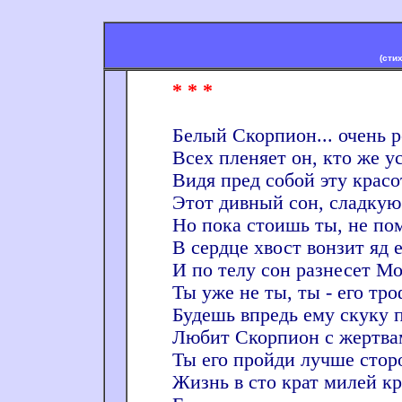
(сти
* * *
Белый Скорпион... очень р
Всех пленяет он, кто же ус
Видя пред собой эту красо
Этот дивный сон, сладкую
Но пока стоишь ты, не пом
В сердце хвост вонзит яд е
И по телу сон разнесет М
Ты уже не ты, ты - его тро
Будешь впредь ему скуку п
Любит Скорпион с жертвам
Ты его пройди лучше стор
Жизнь в сто крат милей к