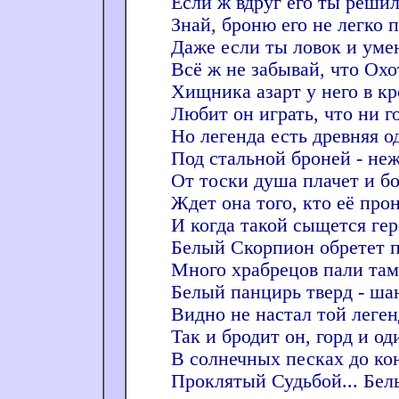
Если ж вдруг его ты решил
Знай, броню его не легко 
Даже если ты ловок и уме
Всё ж не забывай, что Охо
Хищника азарт у него в кр
Любит он играть, что ни г
Но легенда есть древняя о
Под стальной броней - не
От тоски душа плачет и бо
Ждет она того, кто её прон
И когда такой сыщется гер
Белый Скорпион обретет п
Много храбрецов пали там
Белый панцирь тверд - ша
Видно не настал той леген
Так и бродит он, горд и од
В солнечных песках до ко
Проклятый Судьбой... Бел