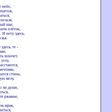
е небо,
решеток,
аться,
 нельзя,
дый шаг,
ием плёток,
 И нету здесь,
узья.
здесь, те -
ами,
ть хохочет,
углу,
расстаются,
мечтами,
шатся стоны,
ую мглу.
о ли души,
ться,
те ржавые,
,
зь мрак,
литься,