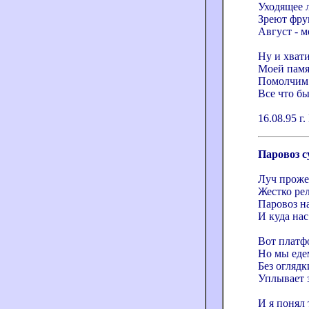
Уходящее л
Зреют фру
Август - м
Ну и хвати
Моей памя
Помолчим 
Все что бы
16.08.95 
Паровоз с
Луч прожек
Жестко рел
Паровоз на
И куда нас
Вот платфо
Но мы еде
Без оглядк
Уплывает 
И я понял 