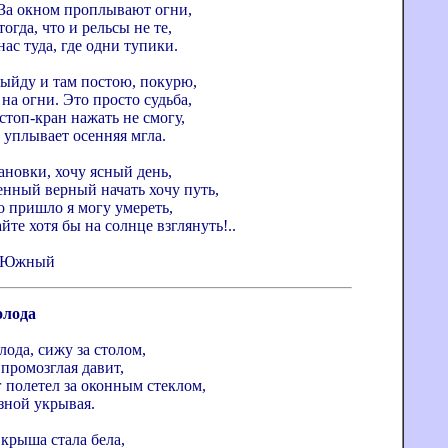
 За окном проплывают огни,
тогда, что и рельсы не те,
нас туда, где одни тупики.
выйду и там постою, покурю,
а огни. Это просто судьба,
стоп-кран нажать не смогу,
 уплывает осенняя мгла.
ановки, хочу ясный день,
енный верный начать хочу путь,
о пришло я могу умереть,
йте хотя бы на солнце взглянуть!..
г. Южный
олода
лода, сижу за столом,
промозглая давит,
 полетел за оконным стеклом,
зной укрывая.
крыша стала бела,