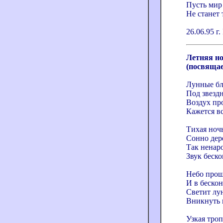
Пусть мир
Не станет т
26.06.95 
Летняя н
(посвящае
Лунные бл
Под звезд
Воздух про
Кажется в
Тихая ночь
Сонно дер
Так ненар
Звук беско
Небо прош
И в беско
Светит лун
Вникнуть 
Узкая тро