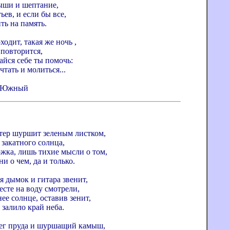
ыши и шептание,
ьев, и если бы все,
ть на память.
ходит, такая же ночь ,
 повторится,
айся себе ты помочь:
чтать и молиться...
г. Южный
тер шуршит зеленым листком,
 закатного солнца,
жка, лишь тихие мысли о том,
ни о чем, да и только.
я дымок и гитара звенит,
сте на воду смотрели,
ее солнце, оставив зенит,
залило край неба.
ег пруда и шуршащий камыш,