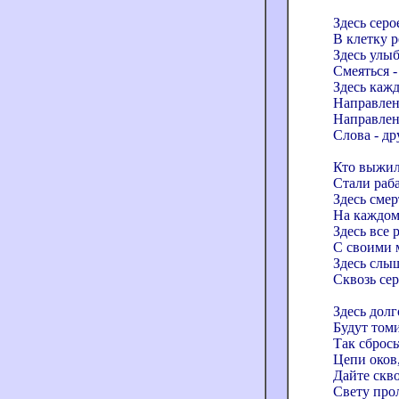
Здесь серо
В клетку 
Здесь улыб
Смеяться -
Здесь каж
Направлен
Направлен.
Слова - др
Кто выжил 
Стали раб
Здесь смер
На каждом 
Здесь все 
С своими 
Здесь слы
Сквозь сер
Здесь долг
Будут томи
Так сбрось
Цепи оков
Дайте скво
Свету про