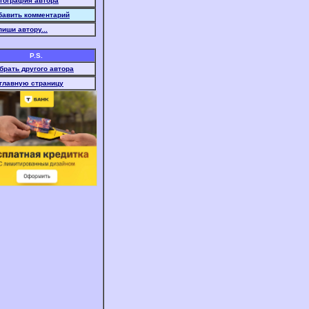
тография автора
бавить комментарий
иши автору...
P.S.
брать другого автора
 главную страницу