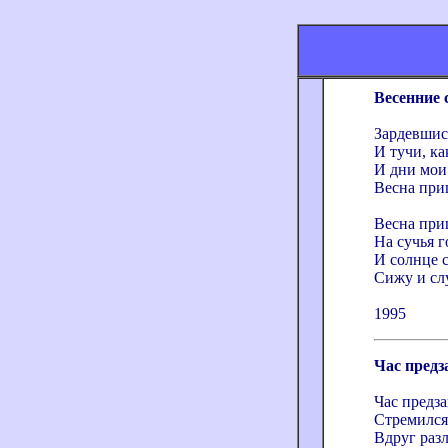
Весенние 
Зардевшис
И тучи, ка
И дни мои
Весна приш
Весна приш
На сучья г
И солнце 
Сижу и сл
1995
Час пред
Час предза
Стремился 
Вдруг разл