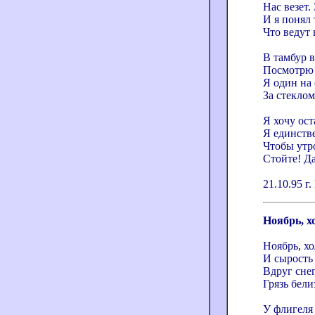
Нас везет.
И я понял 
Что ведут 
В тамбур 
Посмотрю н
Я один на 
За стеклом
Я хочу ост
Я единств
Чтобы утр
Стойте! Да
21.10.95 
Ноябрь, х
Ноябрь, хо
И сырость 
Вдруг снег
Грязь бели
У флигеля 