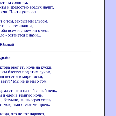
ето за солнцем,
кты и зрелостью воздух налит,
есяц. Почти уже осень.
т о том, закрываем альбом,
ти воспоминаний,
обо всем и споем ни о чем,
ло - останется с нами...
г. Южный
удьбы
тора рвет эту ночь на куски,
ьсы блестят под этим лучом,
ш несется в мире тоски,
 везут? Мы не знаем о том.
рма стоит и на ней ясный день,
м и едем в темную ночь,
и, безумно, лишь серая степь,
за мокрыми стеклами прочь.
тогда, что не тот паровоз,