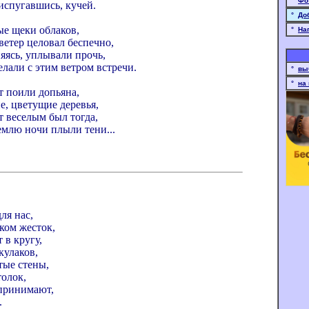
°
Фо
испугавшись, кучей.
°
До
ые щеки облаков,
°
Нап
ветер целовал беспечно,
няясь, уплывали прочь,
лали с этим ветром встречи.
°
вы
°
на
т поили допьяна,
е, цветущие деревья,
т веселым был тогда,
емлю ночи плыли тени...
ля нас,
ком жесток,
 в кругу,
кулаков,
тые стены,
толок,
 принимают,
.