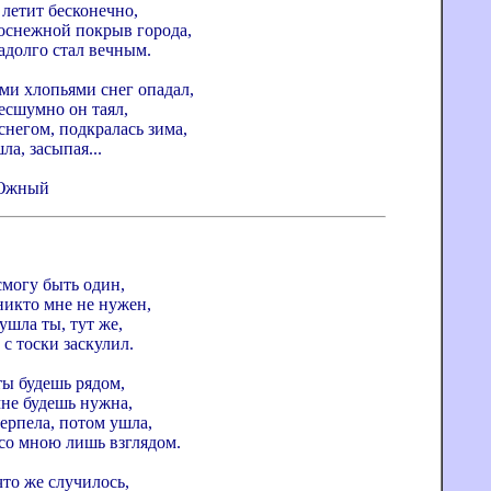
 летит бесконечно,
оснежной покрыв города,
адолго стал вечным.
и хлопьями снег опадал,
есшумно он таял,
снегом, подкралась зима,
ла, засыпая...
. Южный
смогу быть один,
никто мне не нужен,
ушла ты, тут же,
с тоски заскулил.
ты будешь рядом,
мне будешь нужна,
ерпела, потом ушла,
со мною лишь взглядом.
что же случилось,