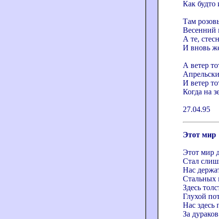
Как будто 
Там розов
Весенний 
А те, стес
И вновь же
А ветер то
Апрельски
И ветер то
Когда на з
27.04.95
Этот мир
Этот мир д
Стал слиш
Нас держат
Стальных 
Здесь толс
Глухой по
Нас здесь
За дураков