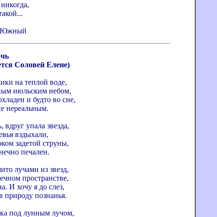
 никогда,
акой...
г. Южный
очь
тся Соловей Елене)
ики на теплой воде,
ным июльским небом,
хладен и будто во сне,
се нереальным.
, вдруг упала звезда,
евья вздыхали,
оком задетой струны,
нечно печален.
ито лучами из звезд,
нечном пространстве,
а. И хочу я до слез,
в природу познанья.
пка под лунным лучом,