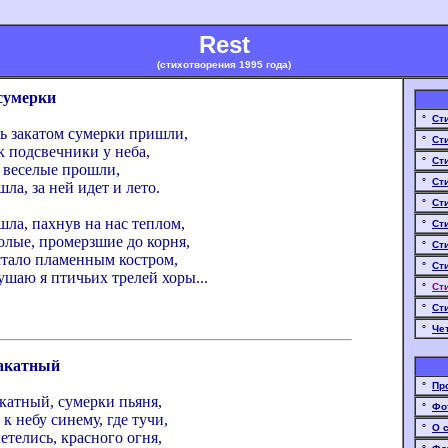
Rest
(стихотворения 1995 года)
сумерки
°
Ст
ь закатом сумерки пришли,
°
Ст
к подсвечники у неба,
°
Ст
 веселые прошли,
°
Ст
ла, за ней идет и лето.
°
Ст
ла, пахнув на нас теплом,
°
Ст
олые, промерзшие до корня,
°
Ст
стало пламенным костром,
°
Ст
ушаю я птичьих трелей хоры...
°
Ст
°
Ст
°
Че
закатный
°
Пр
катный, сумерки пьяня,
°
Фо
к небу синему, где тучи,
°
О 
етелись, красного огня,