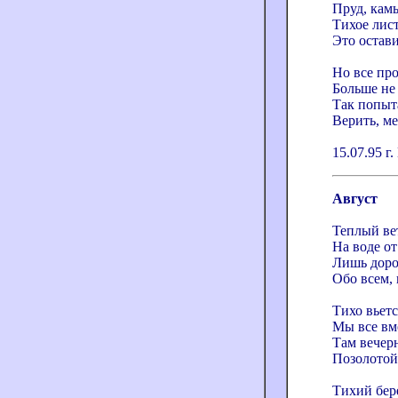
Пруд, кам
Тихое лист
Это остави
Но все про
Больше не
Так попыт
Верить, ме
15.07.95 
Август
Теплый ве
На воде от
Лишь доро
Обо всем, 
Тихо вьетс
Мы все вме
Там вечерн
Позолотой 
Тихий бер