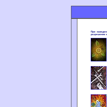
При наведен
разрешение и