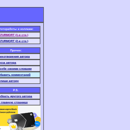
отоработы и коллажи:
TURMORT (1-я стр.)
TURMORT (2-я стр.)
Прочее:
ихотворения автора
оза автора
себе своими словами
бавить комментарий
пиши автору
P.S.
брать другого автора
 главную страницу