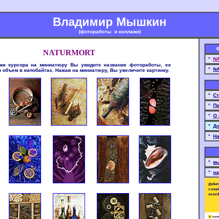
Владимир Мышкин
(фотоработы и коллажи)
Ф
NATURMORT
°
NA
ии курсора на миниатюру Вы увидите название фотоработы, ее
°
NA
 объем в килобайтах. Нажав на миниатюру, Вы увеличите картинку.
°
Ст
°
Пр
°
О 
°
До
°
На
°
вы
°
на