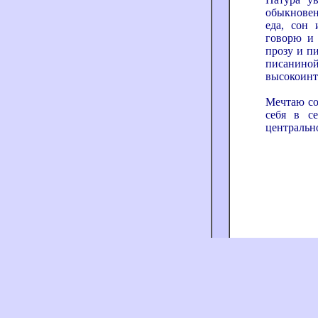
обыкновен
еда, сон 
говорю и 
прозу и п
писани
высокоинт
Мечтаю со
себя в с
центрально