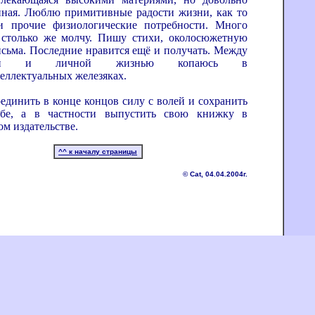
ная. Люблю примитивные радости жизни, как то
и прочие физиологические потребности. Много
столько же молчу. Пишу стихи, околосюжетную
исьма. Последние нравится ещё и получать. Между
ной и личной жизнью копаюсь в
еллектуальных железяках.
единить в конце концов силу с волей и сохранить
ебе, а в частности выпустить свою книжку в
м издательстве.
^^ к началу страницы
© Cat, 04.04.2004г.
design -
Rest
© Kharkov 2001-2012