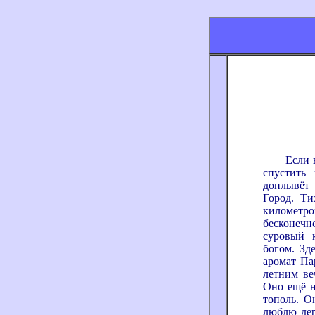
Если в Ре
спустить 
доплывёт 
Город. Ти
километро
бесконеч
суровый к
богом. Зд
аромат Па
летним ве
Оно ещё н
тополь. О
люблю дер