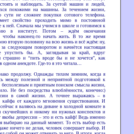
стоять и наблюдать. За суетой машин и людей,
ихся похожими на машины. За течением жизни,
о сути не сложнее покупки сотового телефона.
меет свойство проходить мимо в постоянной
е к ней. Сначала мы учимся в школе и готовимся к
ению в институт. Потом – ждём окончания
, чтобы наконец-то начать жить. В то же время
вою вторую половину на всю жизнь и всё ждём: ну,
о за следующим поворотом и начнётся настоящая
е упустить бы. А, заглядывая за край, вдруг
я страшно и “пить вроде бы и не хочется”, как
в одном анекдоте. Где-то я это читала…
продолжу. Однажды тихим зимним, когда я
сь между полезной и неприятной подготовкой к
и бесполезным и приятным поиском смысла жизни,
ило. Не без посредства влюблённости, конечно:)
зни в самой жизни. А точнее выражаясь – в
 кайфа от каждого мгновения существования. И
 сейчас я валяюсь на диване в холодной комнате в
 скучнейших и никому ни нужных конспектов и
т якобы депрессии – это и есть кайф! Ведь именно
 я выбираю на данный момент. То есть выбор есть
даже ничего не делая, человек совершает выбор. И
ед собой он может отвечать за него. В итоге, когда