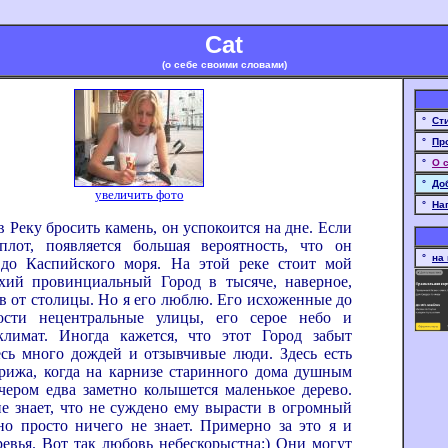
Cat
(о себе своими словами)
°
Ст
°
Пр
°
О 
°
До
увеличить фото
°
На
ку бросить камень, он успокоится на дне. Если
плот, появляется большая вероятность, что он
°
на
до Каспийского моря. На этой реке стоит мой
хий провинциальный Город в тысяче, наверное,
в от столицы. Но я его люблю. Его исхоженные до
ности нецентральные улицы, его серое небо и
лимат. Иногда кажется, что этот Город забыт
есь много дождей и отзывчивые люди. Здесь есть
рижа, когда на карнизе старинного дома душным
чером едва заметно колышется маленькое дерево.
е знает, что не суждено ему вырасти в огромный
но просто ничего не знает. Примерно за это я и
евья. Вот так любовь небескорыстна:) Они могут