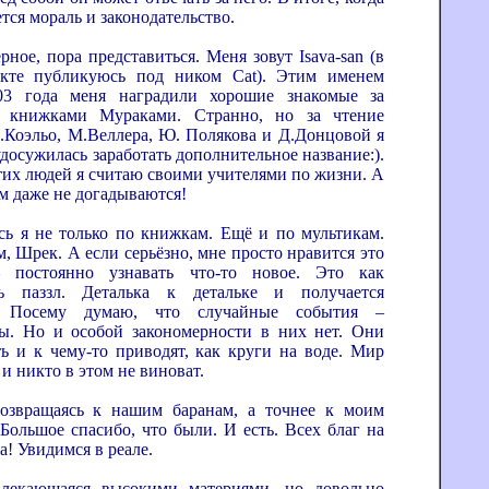
тся мораль и законодательство.
 пора представиться. Меня зовут Isava-san (в
екте публикуюсь под ником Cat). Этим именем
03 года меня наградили хорошие знакомые за
е книжками Мураками. Странно, но за чтение
.Коэльо, М.Веллера, Ю. Полякова и Д.Донцовой я
удосужилась заработать дополнительное название:).
тих людей я считаю своими учителями по жизни. А
ом даже не догадываются!
не только по книжкам. Ещё и по мультикам.
, Шрек. А если серьёзно, мне просто нравится это
– постоянно узнавать что-то новое. Это как
ть паззл. Деталька к детальке и получается
. Посему думаю, что случайные события –
ы. Но и особой закономерности в них нет. Они
ть и к чему-то приводят, как круги на воде. Мир
и никто в этом не виноват.
аясь к нашим баранам, а точнее к моим
 Большое спасибо, что были. И есть. Всех благ на
а! Увидимся в реале.
влекающаяся высокими материями, но довольно