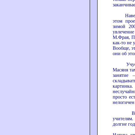
заканчивае
Наверное,
этом про
зимой 20
увлечени
М.Фрая, П
как-то не 
Вообще, э
они об эт
Учусь я 
Масяня там
занятие 
складыва
картинка
неслучайн
просто ес
нелогичен 
Возвращ
учителям.
долгие год
Натура у