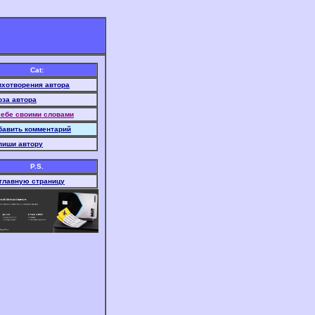
Cat:
ихотворения автора
оза автора
себе своими словами
бавить комментарий
пиши автору
P.S.
 главную страницу