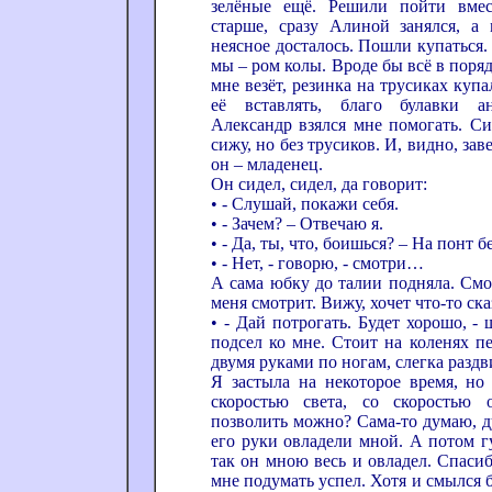
зелёные ещё. Решили пойти вмес
старше, сразу Алиной занялся, а м
неясное досталось. Пошли купаться
мы – ром колы. Вроде бы всё в порядк
мне везёт, резинка на трусиках куп
её вставлять, благо булавки а
Александр взялся мне помогать. Си
сижу, но без трусиков. И, видно, зав
он – младенец.
Он сидел, сидел, да говорит:
• - Слушай, покажи себя.
• - Зачем? – Отвечаю я.
• - Да, ты, что, боишься? – На понт 
• - Нет, - говорю, - смотри…
А сама юбку до талии подняла. Смо
меня смотрит. Вижу, хочет что-то ска
• - Дай потрогать. Будет хорошо, -
подсел ко мне. Стоит на коленях п
двумя руками по ногам, слегка раздв
Я застыла на некоторое время, но
скоростью света, со скоростью 
позволить можно? Сама-то думаю, ду
его руки овладели мной. А потом г
так он мною весь и овладел. Спасиб
мне подумать успел. Хотя и смылся 