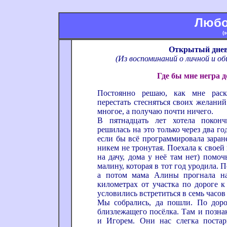
Любо
(
Открытый дне
(Из воспоминаний о личной и о
Где бы мне негра д
Постоянно решаю, как мне раскр
перестать стесняться своих желаний
многое, а получаю почти ничего.
В пятнадцать лет хотела поконч
решилась на это только через два год
если бы всё программировала заране
никем не тронутая. Поехала к своей
на дачу, дома у неё там нет) помоч
малину, которая в тот год уродила. П
а потом мама Алины прогнала на
километрах от участка по дороге к
условились встретиться в семь часов
Мы собрались, да пошли. По доро
близлежащего посёлка. Там и позна
и Игорем. Они нас слегка поста