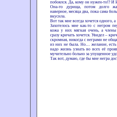
побоялся. Да, кому он нужен-то!? И
Она-то дурища, потом долго жал
наверное, месяца два, пока сама бо
вкусила.
Вот так мне всегда хочется одного, 
Захотелось мне как-то с негром пе
кожа у них мягкая очень, а члены
сразу кричать хочется. Увидел – крич
скромная, никогда с неграми не обща
из них не была. Но… желание, есть
надо жизнь узнать во всех её проя
мучительно больно за упущенное удо
Так вот, думаю, где бы мне негра дос