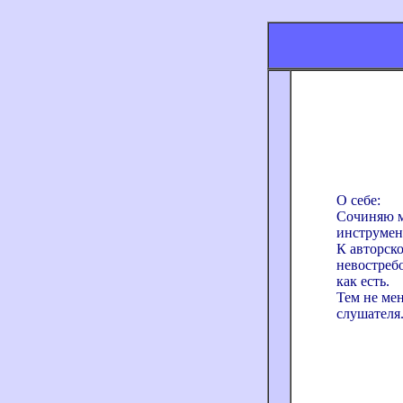
О себе:
Сочиняю м
инструмен
К авторско
невостребо
как есть.
Тем не ме
слушателя