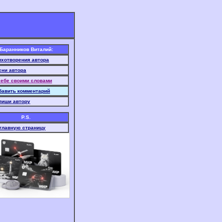
Баранников Виталий:
ихотворения автора
сни автора
себе своими словами
бавить комментарий
пиши автору
P.S.
 главную страницу