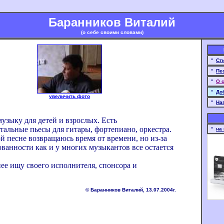
Баранников Виталий
(о себе своими словами)
°
Ст
°
Пе
°
О 
°
До
увеличить фото
°
На
узыку для детей и взрослых. Есть
тальные пьесы для гитары, фортепиано, оркестра.
°
на
й песне возвращаюсь время от времени, но из-за
ванности как и у многих музыкантов все остается
нее ищу своего исполнителя, спонсора и
.
© Баранников Виталий, 13.07.2004г.